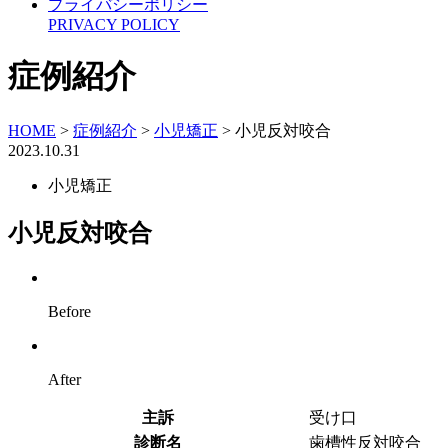
プライバシーポリシー
PRIVACY POLICY
症例紹介
HOME
>
症例紹介
>
小児矯正
>
小児反対咬合
2023.10.31
小児矯正
小児反対咬合
Before
After
主訴
受け口
診断名
歯槽性反対咬合