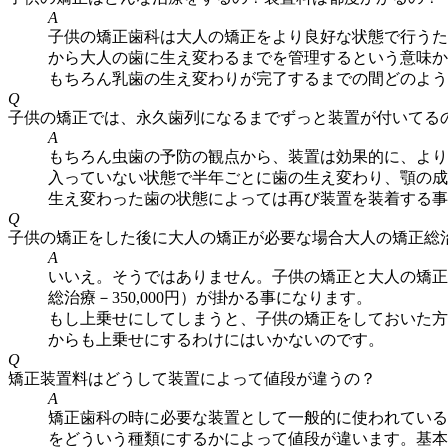
A
子供の矯正歯科は大人の矯正をより良好な状態で行うた
から大人の歯に生え変わるまでを管理するという意味か
もちろん乳歯の生え変わりが完了するまでの間どのよう
Q
子供の矯正では、永久歯列になるまでずっと装置が付いてる
A
もちろん虫歯の予防の観点から、装置は効果的に、より
入っていない状態で半年ごとに歯の生え変わり、顎の成
生え変わった歯の状態によっては再び装置を装着する事
Q
子供の矯正をした後に大人の矯正が必要な場合大人の矯正総
A
いいえ。そうではありません。子供の矯正と大人の矯正
総治療－350,000円）が掛かる事になります。
もし上乗せにしてしまうと、子供の矯正をしておいた方
からも上乗せにするわけにはいかないのです。
Q
矯正装置料はどうして装置によって値段が違うの？
A
矯正歯科の時に必要な装置として一般的に使われている
をどういう種類にするかによって値段が違います。基本的