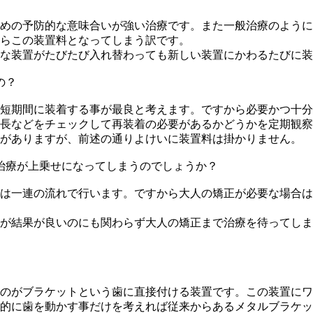
めの予防的な意味合いが強い治療です。また一般治療のように
らこの装置料となってしまう訳です。
な装置がたびたび入れ替わっても新しい装置にかわるたびに装
の？
短期間に装着する事が最良と考えます。ですから必要かつ十分
長などをチェックして再装着の必要があるかどうかを定期観察
がありますが、前述の通りよけいに装置料は掛かりません。
治療が上乗せになってしまうのでしょうか？
は一連の流れで行います。ですから大人の矯正が必要な場合は
が結果が良いのにも関わらず大人の矯正まで治療を待ってしま
のがブラケットという歯に直接付ける装置です。この装置にワ
に歯を動かす事だけを考えれば従来からあるメタルブラケットで