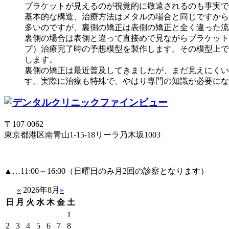
ブラケットが見えるのが視覚的に敬遠されるのも事実で、
基本的な構造、治療方法はメタルの場合と同じですから
多いのですが、裏側の矯正は表側の矯正と全く違った流
裏側の場合は表側と違って直接めで見ながらブラケット
プ）治療完了時の予想模型を製作します。その模型上で
します。
裏側の矯正は最近普及してきましたが、まだ見えにくい
す。実際に治療も特殊で、やはり専門の知識が必要にな
〒107-0062
東京都港区南青山1-15-18リーラ乃木坂1003
▲
…11:00～16:00（日曜日のみ月2回の診察となります）
«
2026年8月
»
日
月
火
水
木
金
土
1
2
3
4
5
6
7
8